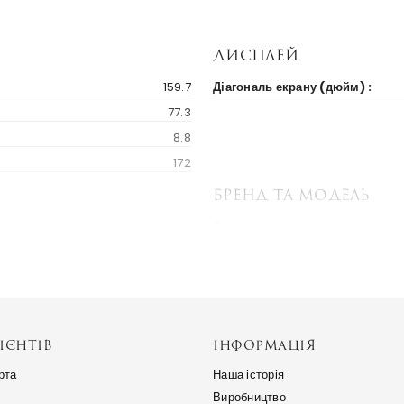
Дисплей
159.7
Діагональ екрану (дюйм) :
77.3
8.8
172
Бренд та модель
2019
Серія пристрою :
119 $
Україна
ІЄНТІВ
ІНФОРМАЦІЯ
рта
Наша історія
Виробництво