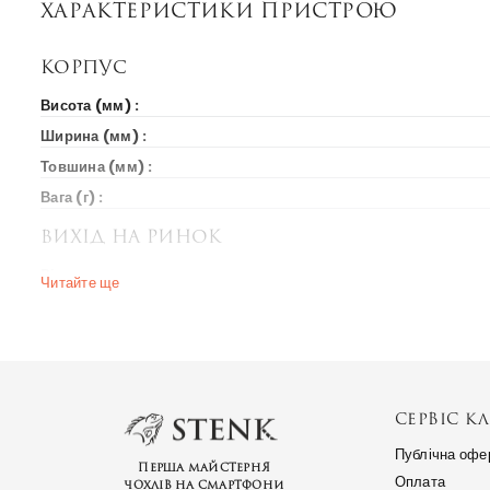
Характеристики пристрою
Корпус
Висота (мм) :
Ширина (мм) :
Товшина (мм) :
Вага (г) :
Вихід на ринок
Рік випуску :
Читайте ще
Ціна на старті продажів :
Ринки країн :
СЕРВІС КЛ
Публічна офе
Перша майстерня
Оплата
чохлів на смартфони