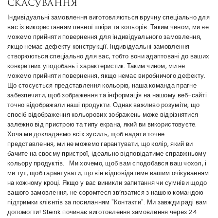
СКАСУВАННЯ
Індивідуальні замовлення виготовляються вручну спеціально для
вас із використанням певної шкіри та кольорів. Таким чином, ми не
можемо прийняти повернення для індивідуального замовлення,
якщо немає дефекту конструкції. Індивідуальні замовлення
створюються спеціально для вас, тобто вони адаптовані до ваших
конкретних уподобань і характеристик. Таким чином, ми не
можемо прийняти повернення, якщо немає виробничого дефекту.
Що стосується представлення кольорів, наша команда прагне
забезпечити, щоб зображення та інформація на нашому веб-сайті
точно відображали наші продукти. Однак важливо розуміти, що
спосіб відображення кольорових зображень може відрізнятися
залежно від пристрою та типу екрана, який ви використовуєте.
Хоча ми докладаємо всіх зусиль, щоб надати точне
представлення, ми не можемо гарантувати, що колір, який ви
бачите на своєму пристрої, ідеально відповідатиме справжньому
кольору продуктів. Ми хочемо, щоб вам сподобався ваш чохол, і
ми тут, щоб гарантувати, що він відповідатиме вашим очікуванням
на кожному кроці. Якщо у вас виникли запитання чи сумніви щодо
вашого замовлення, не соромтеся зв’язатися з нашою командою
підтримки клієнтів за посиланням
"Контакти".
Ми завжди раді вам
допомогти! Stenk починає виготовлення замовлення через 24