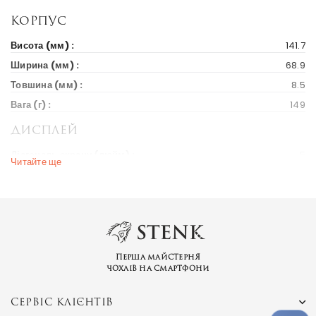
Корпус
Висота (мм) :
141.7
Ширина (мм) :
68.9
Товшина (мм) :
8.5
Вага (г) :
149
Дисплей
Діагональ екрану (дюйм) :
5
Читайте ще
Вихід на ринок
Рік випуску :
2016
Ціна на старті продажів :
171 $
Весь світ
Ринки країн :
Україна
Перша майстерня
чохлів на смартфони
Бренд та модель
СЕРВІС КЛІЄНТІВ
Серія пристрою :
Zuk