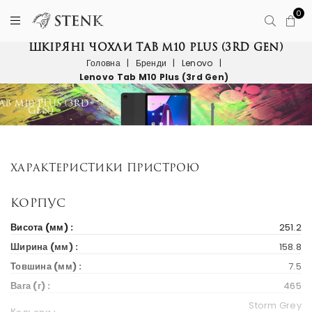
0
ШКІРЯНІ ЧОХЛИ TAB M10 PLUS (3RD GEN)
Головна
|
Бренди
|
Lenovo
|
Lenovo Tab M10 Plus (3rd Gen)
Характеристики пристрою
Корпус
Висота (мм) :
251.2
Ширина (мм) :
158.8
Товшина (мм) :
7.5
Вага (г) :
465
Storm Grey