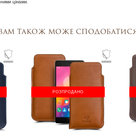
пними цінами.
Вам також може сподобатис
РОЗПРОДАНО