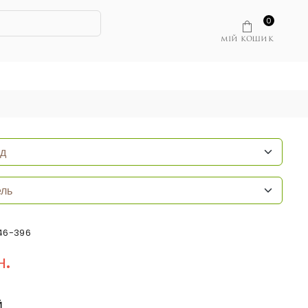
0
МІЙ КОШИК
46-396
н.
Й