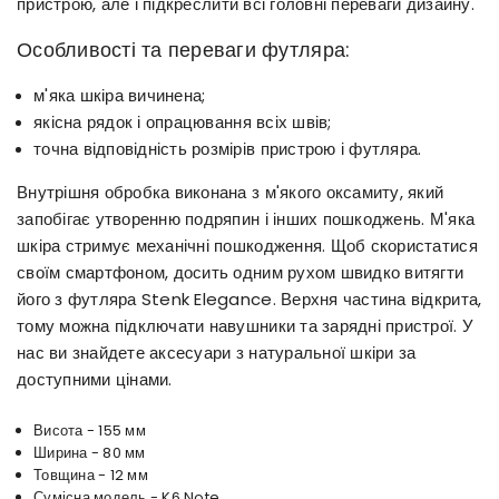
пристрою, але і підкреслити всі головні переваги дизайну.
Особливості та переваги футляра:
м'яка шкіра вичинена;
якісна рядок і опрацювання всіх швів;
точна відповідність розмірів пристрою і футляра.
Внутрішня обробка виконана з м'якого оксамиту, який
запобігає утворенню подряпин і інших пошкоджень. М'яка
шкіра стримує механічні пошкодження. Щоб скористатися
своїм смартфоном, досить одним рухом швидко витягти
його з футляра Stenk Elegance. Верхня частина відкрита,
тому можна підключати навушники та зарядні пристрої. У
нас ви знайдете аксесуари з натуральної шкіри за
доступними цінами.
Висота - 155 мм
Ширина - 80 мм
Товщина - 12 мм
Сумісна модель - K6 Note