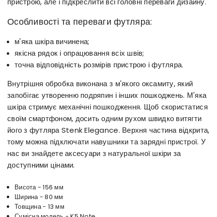
пристрою, але і підкреслити всі головні переваги дизайну.
Особливості та переваги футляра:
м'яка шкіра вичинена;
якісна рядок і опрацювання всіх швів;
точна відповідність розмірів пристрою і футляра.
Внутрішня обробка виконана з м'якого оксамиту, який
запобігає утворенню подряпин і інших пошкоджень. М'яка
шкіра стримує механічні пошкодження. Щоб скористатися
своїм смартфоном, досить одним рухом швидко витягти
його з футляра Stenk Elegance. Верхня частина відкрита,
тому можна підключати навушники та зарядні пристрої. У
нас ви знайдете аксесуари з натуральної шкіри за
доступними цінами.
Висота - 156 мм
Ширина - 80 мм
Товщина - 13 мм
Сумісна модель - K5 Note