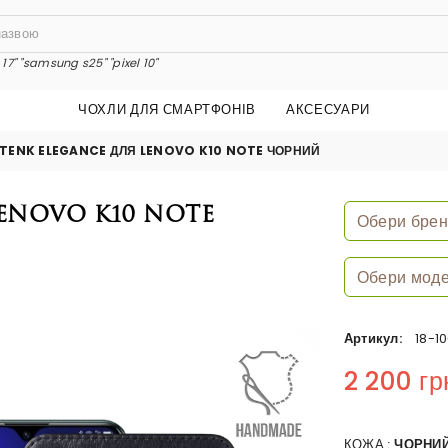
17"
"samsung s25"
"pixel 10"
ЧОХЛИ ДЛЯ СМАРТФОНІВ
АКСЕСУАРИ
STENK ELEGANCE ДЛЯ LENOVO K10 NOTE ЧОРНИЙ
Lenovo K10 Note
Артикул:
18-1
2 200 гр
Regular price
КОЖА :
ЧОРНИ