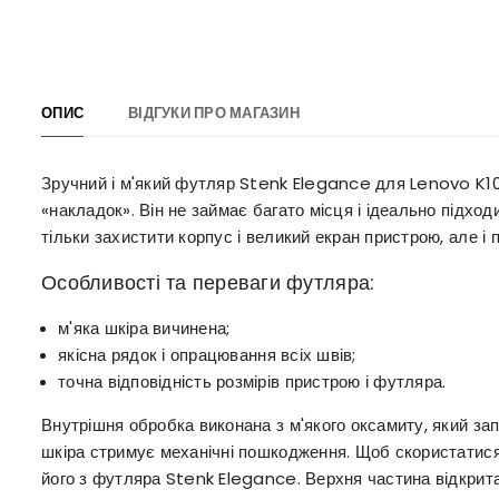
ОПИС
ВІДГУКИ ПРО МАГАЗИН
Зручний і м'який футляр Stenk Elegance для Lenovo K10
«накладок». Він не займає багато місця і ідеально підх
тільки захистити корпус і великий екран пристрою, але і 
Особливості та переваги футляра:
м'яка шкіра вичинена;
якісна рядок і опрацювання всіх швів;
точна відповідність розмірів пристрою і футляра.
Внутрішня обробка виконана з м'якого оксамиту, який за
шкіра стримує механічні пошкодження. Щоб скористатис
його з футляра Stenk Elegance. Верхня частина відкрита