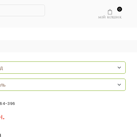
0
МІЙ КОШИК
064-396
н.
Й