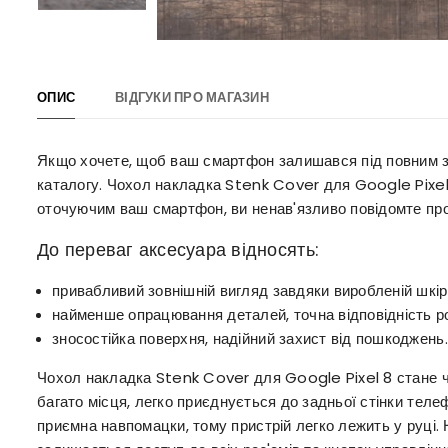
ОПИС
ВІДГУКИ ПРО МАГАЗИН
Якщо хочете, щоб ваш смартфон залишався під повним за
каталогу. Чохол накладка Stenk Cover для Google Pixe
оточуючим ваш смартфон, ви ненав'язливо повідомте про
До переваг аксесуара відносять:
привабливий зовнішній вигляд завдяки виробленій шкірі
найменше опрацювання деталей, точна відповідність р
зносостійка поверхня, надійний захист від пошкоджень.
Чохол накладка Stenk Cover для Google Pixel 8 стане 
багато місця, легко приєднується до задньої стінки тел
приємна навпомацки, тому пристрій легко лежить у руці. 