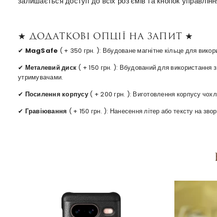
залишається доступ до всіх роз'ємів та кнопок управлінн
★ Додаткові опції на запит ★
✔
MagSafe
( + 350 грн. ): Вбудоване магнітне кільце для вико
✔
Металевий диск
( + 150 грн. ): Вбудований для використання
утримувачами.
✔
Посилення корпусу
( + 200 грн. ): Виготовлення корпусу чохл
✔
Гравіювання
( + 150 грн. ): Нанесення літер або тексту на зв