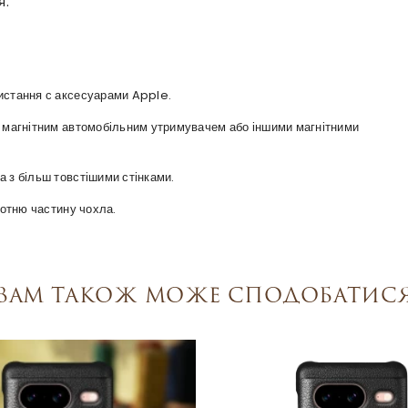
я.
ристання с аксесуарами Apple.
 з магнітним автомобільним утримувачем або іншими магнітними
а з більш товстішими стінками.
оротню частину чохла.
Вам також може сподобатис