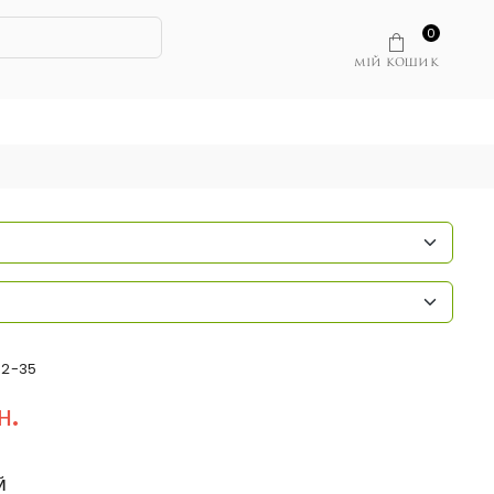
0
МІЙ КОШИК
02-35
н.
Й