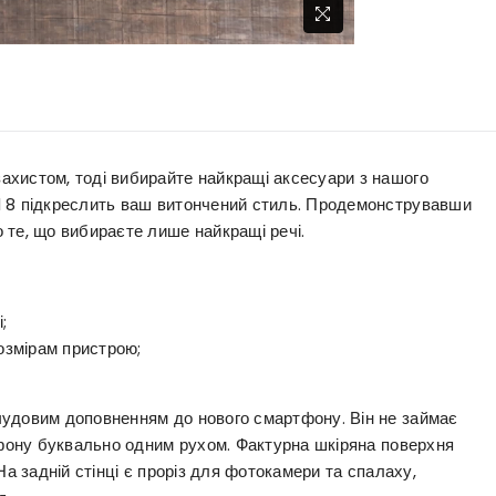
хистом, тоді вибирайте найкращі аксесуари з нашого
l 8 підкреслить ваш витончений стиль. Продемонструвавши
 те, що вибираєте лише найкращі речі.
;
озмірам пристрою;
чудовим доповненням до нового смартфону. Він не займає
ефону буквально одним рухом. Фактурна шкіряна поверхня
На задній стінці є проріз для фотокамери та спалаху,