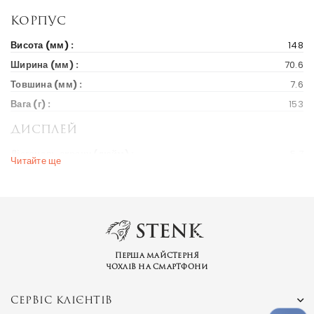
Корпус
Висота (мм) :
148
Ширина (мм) :
70.6
Товшина (мм) :
7.6
Вага (г) :
153
Дисплей
Діагональ екрану (дюйм) :
5.7
Читайте ще
Вихід на ринок
Рік випуску :
2018
Ціна на старті продажів :
352 $
Ринки країн :
Україна
Перша майстерня
чохлів на смартфони
Бренд та модель
Серія пристрою :
Nubia
СЕРВІС КЛІЄНТІВ