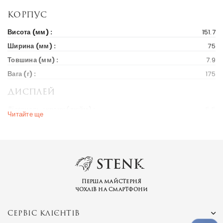
Корпус
Висота (мм) :
151.7
Ширина (мм) :
75
Товшина (мм) :
7.9
Вага (г) :
175
Дисплей
Діагональ екрану (дюйм) :
5.5
Читайте ще
Вихід на ринок
Рік випуску :
2016
Ціна на старті продажів :
175 $
Ринки країн :
Україна
Перша майстерня
чохлів на смартфони
Бренд та модель
Серія пристрою :
Axon
СЕРВІС КЛІЄНТІВ
Альтернативні назви :
ZTE Axon 2