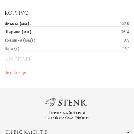
Корпус
Висота (мм) :
157.9
Ширина (мм) :
76.4
Товшина (мм) :
8.3
Вага (г) :
182
Дисплей
Діагональ екрану (дюйм) :
6.26
Читайте ще
Вихід на ринок
Рік випуску :
2018
Ціна на старті продажів :
156 $
Ринки країн :
Україна
Перша майстерня
чохлів на смартфони
Бренд та модель
Серія пристрою :
Redmi Note
СЕРВІС КЛІЄНТІВ