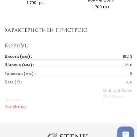
КОРИЧНЕВИЙ
1 700 грн.
1 700 грн.
Характеристики пристрою
Корпус
Висота (мм) :
162.3
Ширина (мм) :
75.6
Товшина (мм) :
8
Вага (г) :
188
Midnight Black
Mint Green
Кольори :
Ice Blue
Читайте ще
Ocean Sunset
Дисплей
Діагональ екрану (дюйм) :
6.67