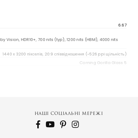
6.67
y Vision, HDR10+, 700 nits (typ), 1200 nits (HBM), 4000 nits
1440 x 3200 пікселів, 20:9 співвідношення (~526 ppi щільність)
Corning Gorilla Glass 5
Poco
НАШІ СОЦІАЛЬНІ МЕРЕЖІ
Android 14, HyperOS