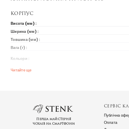
Корпус
Висота (мм) :
Ширина (мм) :
Товшина (мм) :
Вага (г) :
Кольори :
Читайте ще
Вихід на ринок
Рік випуску :
Ціна на старті продажів :
Ринки країн :
СЕРВІС КЛ
Мережа
Публічна офе
Перша майстерня
Оплата
2G Діапазон :
GSM 850 /
чохлів на смартфони