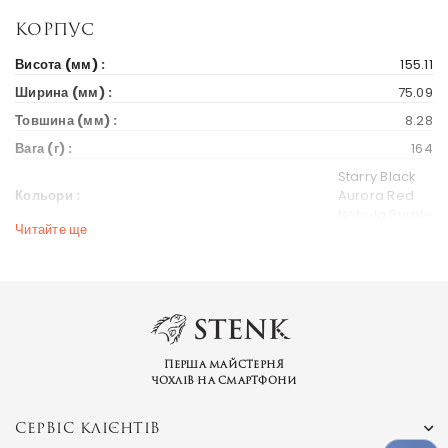
Корпус
Висота (мм) :
155.11
Ширина (мм) :
75.09
Товшина (мм) :
8.28
Вага (г) :
164
Starry Black
Кольори :
Aurora Red
Nebula Purple
Читайте ще
Дисплей
Діагональ екрану (дюйм) :
6.22
Вихід на ринок
Рік випуску :
2018
Перша майстерня
Ціна на старті продажів :
271 $
чохлів на смартфони
Ринки країн :
Україна
СЕРВІС КЛІЄНТІВ