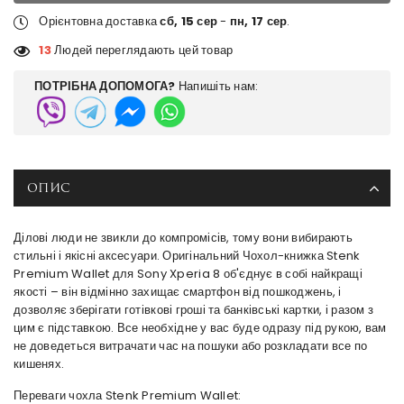
Орієнтовна доставка
сб, 15 сер
-
пн, 17 сер
.
13
Людей переглядають цей товар
ПОТРІБНА ДОПОМОГА?
Напишіть нам:
ОПИС
Ділові люди не звикли до компромісів, тому вони вибирають
стильні і якісні аксесуари. Оригінальний Чохол-книжка Stenk
Premium Wallet для Sony Xperia 8 об'єднує в собі найкращі
якості – він відмінно захищає смартфон від пошкоджень, і
дозволяє зберігати готівкові гроші та банківські картки, і разом з
цим є підставкою. Все необхідне у вас буде одразу під рукою, вам
не доведеться витрачати час на пошуки або розкладати все по
кишенях.
Переваги чохла Stenk Premium Wallet: