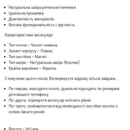
Натуральна шкіра ретельної вичинки.
Ідеальна прошивка.
Довговічність матеріалів.
Висока функціональність і зручність.
Характеристики аксесуару:
Тип чохла - Чохол-книжка;
Захист корпусу - Повна;
Тип застібки - Магніт.
Тип шкіри - Натуральна шкіра (Козлик).
Країна виробник - Україна.
З покупкою цього чохла, Ви вирішуєте відразу кілька завдань.
По-перше, знаходите чохол, ідеально підходить по розмірам
для вашого телефону.
По-друге, отримуєте аксесуар елітного рівня.
По-третє, позбавляєтеся від необхідності постійно носити з
собою багато речей.
Висота - 162 мм