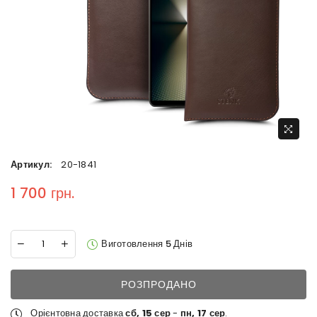
Артикул:
20-1841
1 700 грн.
Regular price
Виготовлення 5 Днів
РОЗПРОДАНО
Орієнтовна доставка
сб, 15 сер
-
пн, 17 сер
.