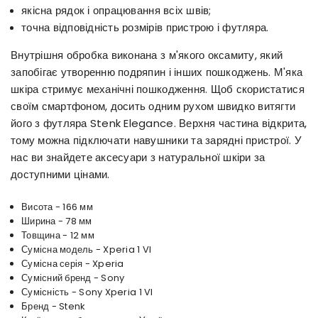
якісна рядок і опрацювання всіх швів;
точна відповідність розмірів пристрою і футляра.
Внутрішня обробка виконана з м'якого оксамиту, який
запобігає утворенню подряпин і інших пошкоджень. М'яка
шкіра стримує механічні пошкодження. Щоб скористатися
своїм смартфоном, досить одним рухом швидко витягти
його з футляра Stenk Elegance. Верхня частина відкрита,
тому можна підключати навушники та зарядні пристрої. У
нас ви знайдете аксесуари з натуральної шкіри за
доступними цінами.
Висота - 166 мм
Ширина - 78 мм
Товщина - 12 мм
Сумісна модель - Xperia 1 VI
Сумісна серія - Xperia
Сумісний бренд - Sony
Сумісність - Sony Xperia 1 VI
Бренд - Stenk