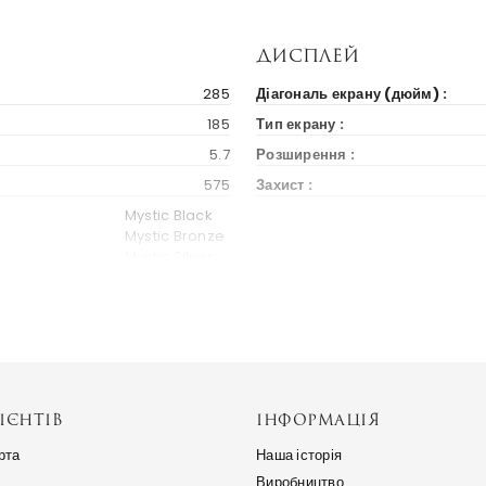
Дисплей
285
Діагональ екрану (дюйм) :
185
Тип екрану :
5.7
Розширення :
575
Захист :
Mystic Black
Mystic Bronze
Mystic Silver
Phantom Navy
Бренд та модель
2020
Альтернативні назви :
900 $
Україна
ІЄНТІВ
ІНФОРМАЦІЯ
Весь світ
рта
Наша історія
Платформа
Виробництво