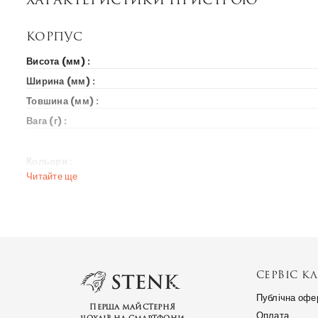
Корпус
Висота (мм) :
Ширина (мм) :
Товшина (мм) :
Вага (г) :
Кольори :
Читайте ще
Вихід на ринок
Рік випуску :
Ціна на старті продажів :
СЕРВІС КЛ
Ринки країн :
Публічна офе
Перша майстерня
Мережа
Оплата
чохлів на смартфони