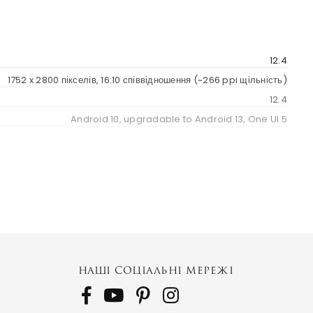
12.4
1752 x 2800 пікселів, 16:10 співвідношення (~266 ppi щільність)
12.4
Android 10, upgradable to Android 13, One UI 5
SM-T970
SM-T976B
SM-T975
НАШІ СОЦІАЛЬНІ МЕРЕЖІ