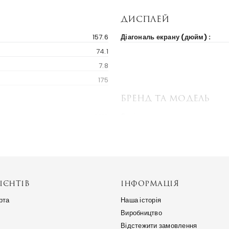
Дисплей
157.6
Діагональ екрану (дюйм) :
74.1
7.8
175
Бренд та модель
2019
Серія пристрою :
923 $
Альтернативні назви :
Україна
ІЄНТІВ
ІНФОРМАЦІЯ
рта
Наша історія
Виробництво
Відстежити замовлення