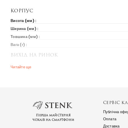
Корпус
Висота (мм) :
Ширина (мм) :
Товшина (мм) :
Вага (г) :
Вихід на ринок
Рік випуску :
Читайте ще
Ціна на старті продажів :
Ринки країн :
СЕРВІС КЛ
Публічна офе
Перша майстерня
Оплата
чохлів на смартфони
Доставка