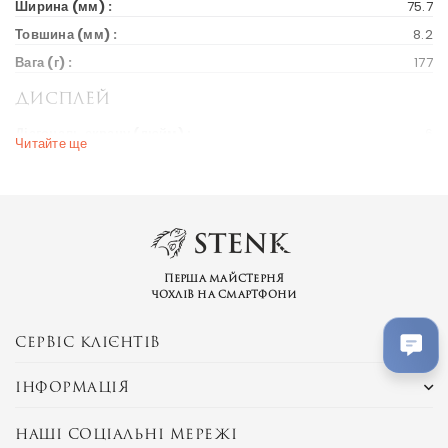
Ширина (мм) :
75.7
Товшина (мм) :
8.2
Вага (г) :
177
Дисплей
Діагональ екрану (дюйм) :
6
Читайте ще
Вихід на ринок
Рік випуску :
2018
Ціна на старті продажів :
200 $
Ринки країн :
Україна
Перша майстерня
чохлів на смартфони
Бренд та модель
Серія пристрою :
Galaxy J
СЕРВІС КЛІЄНТІВ
SM-J810FZDDSEK
Samsung Galaxy On8 in India
ІНФОРМАЦІЯ
Альтернативні назви :
J810F/DS (Global DS)
J810G/DS (India)
J810Y/DS (Asia)
НАШІ СОЦІАЛЬНІ МЕРЕЖІ