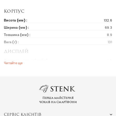
Корпус
Висота (мм) :
132.6
Ширина (мм) :
69.3
Товшина (мм) :
8.9
Вага (г) :
131
Дисплей
Діагональ екрану (дюйм) :
4.5
Читайте ще
Вихід на ринок
Рік випуску :
2016
Ціна на старті продажів :
93 $
Ринки країн :
Україна
Перша майстерня
чохлів на смартфони
Бренд та модель
Серія пристрою :
Galaxy J
СЕРВІС КЛІЄНТІВ