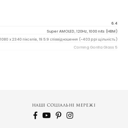
6.4
Super AMOLED, 120Hz, 1000 nits (HBM)
1080 x 2340 пікселів, 19.5:9 співвідношення (~403 ppi щільність)
Corning Gorilla Glass 5
SM-A546V
SM-A546U
SM-A546U1
НАШІ СОЦІАЛЬНІ МЕРЕЖІ
SM-A546B
SM-A546B/DS
SM-A546E
SM-A546E/DS