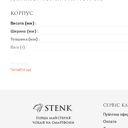
Корпус
Висота (мм) :
Ширина (мм) :
Товшина (мм) :
Вага (г) :
Кольори :
Читайте ще
Вихід на ринок
Рік випуску :
Ціна на старті продажів :
СЕРВІС КЛ
Ринки країн :
Публічна офе
Перша майстерня
Оплата
чохлів на смартфони