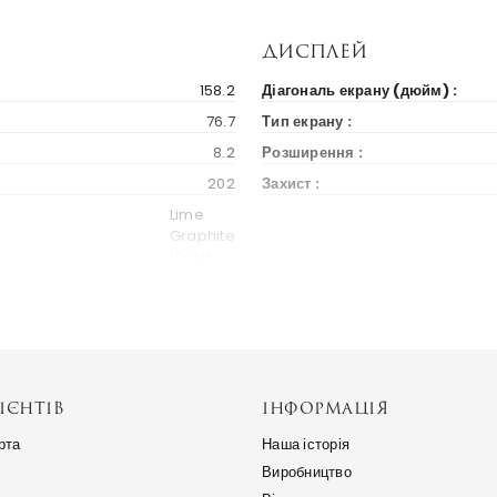
Дисплей
158.2
Діагональ екрану (дюйм) :
76.7
Тип екрану :
8.2
Розширення :
202
Захист :
Lime
Graphite
Violet
Білий
Бренд та модель
2023
587 $
ІЄНТІВ
ІНФОРМАЦІЯ
Україна
Альтернативні назви :
Весь світ
рта
Наша історія
Виробництво