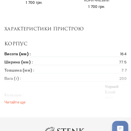
КОРИЧНЕВИЙ
1 700 грн.
1 700 грн.
Характеристики пристрою
Корпус
Висота (мм) :
164
Ширина (мм) :
77.5
Товшина (мм) :
7.7
Вага (г) :
200
Чорний
Білий
Кольори :
Mint
Читайте ще
Peach Pink
Дисплей
Діагональ екрану (дюйм) :
6.7