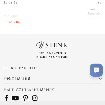
Вага (г) :
168
Синій
Зелений
Кольори :
Червоний
Читайте ще
Чорний
Дисплей
Діагональ екрану (дюйм) :
6.2
Вихід на ринок
Перша майстерня
Рік випуску :
2019
чохлів на смартфони
Ціна на старті продажів :
145 $
СЕРВІС КЛІЄНТІВ
Весь світ
Ринки країн :
Україна
ІНФОРМАЦІЯ
Бренд та модель
Серія пристрою :
Galaxy A
НАШІ СОЦІАЛЬНІ МЕРЕЖІ
SM-A107FZBDSEK
SM-A107FZBDSEK
Альтернативні назви :