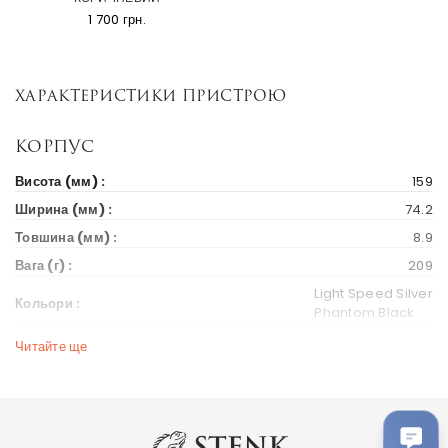
1 700 грн.
Характеристики пристрою
Корпус
Висота (мм) :
159
Ширина (мм) :
74.2
Товшина (мм) :
8.9
Вага (г) :
209
Light Speed Silver
Кольори :
Phantom Black
Читайте ще
Дисплей
Діагональ екрану (дюйм) :
6.44
Тип екрану :
Super AMOLED, 90Hz, HDR10+
Розширення :