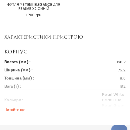
ФУТЛЯР STENK ELEGANCE ДЛЯ
REALME X2 СИНІЙ
1 700 грн.
Характеристики пристрою
Корпус
Висота (мм) :
158.7
Ширина (мм) :
75.2
Товшина (мм) :
8.6
Вага (г) :
182
Pearl White
Кольори :
Pearl Blue
Pearl Green
Читайте ще
Дисплей
Діагональ екрану (дюйм) :
6.4