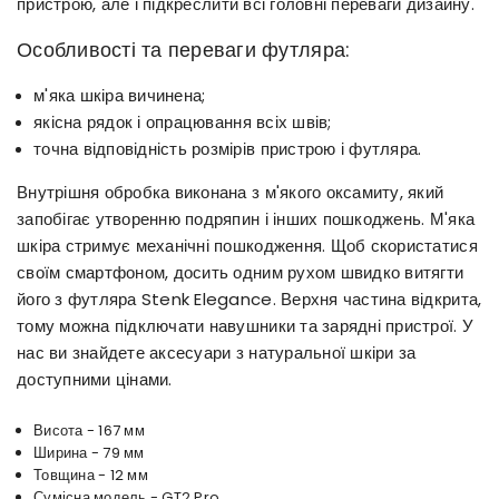
пристрою, але і підкреслити всі головні переваги дизайну.
Особливості та переваги футляра:
м'яка шкіра вичинена;
якісна рядок і опрацювання всіх швів;
точна відповідність розмірів пристрою і футляра.
Внутрішня обробка виконана з м'якого оксамиту, який
запобігає утворенню подряпин і інших пошкоджень. М'яка
шкіра стримує механічні пошкодження. Щоб скористатися
своїм смартфоном, досить одним рухом швидко витягти
його з футляра Stenk Elegance. Верхня частина відкрита,
тому можна підключати навушники та зарядні пристрої. У
нас ви знайдете аксесуари з натуральної шкіри за
доступними цінами.
Висота - 167 мм
Ширина - 79 мм
Товщина - 12 мм
Сумісна модель - GT2 Pro