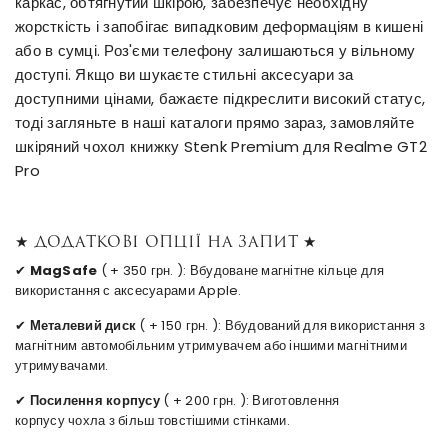
каркас, обтягнутий шкірою, забезпечує необхідну
жорсткість і запобігає випадковим деформаціям в кишені
або в сумці. Роз'єми телефону залишаються у вільному
доступі. Якщо ви шукаєте стильні аксесуари за
доступними цінами, бажаєте підкреслити високий статус,
тоді загляньте в наші каталоги прямо зараз, замовляйте
шкіряний чохол книжку Stenk Premium для Realme GT2
Pro
★ Додаткові опції на запит ★
✔
MagSafe
( + 350 грн. ): Вбудоване магнітне кільце для
використання с аксесуарами Apple.
✔
Металевий диск
( + 150 грн. ): Вбудований для використання з
магнітним автомобільним утримувачем або іншими магнітними
утримувачами.
✔
Посилення корпусу
( + 200 грн. ): Виготовлення
корпусу чохла з більш товстішими стінками.