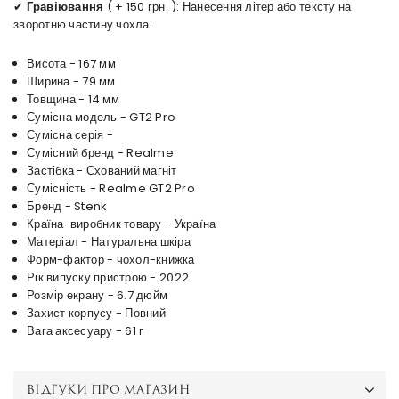
✔
Гравіювання
( + 150 грн. ): Нанесення літер або тексту на
зворотню частину чохла.
Висота - 167 мм
Ширина - 79 мм
Товщина - 14 мм
Сумісна модель - GT2 Pro
Сумісна серія -
Сумісний бренд - Realme
Застібка - Схований магніт
Сумісність - Realme GT2 Pro
Бренд - Stenk
Країна-виробник товару - Україна
Матеріал - Натуральна шкіра
Форм-фактор - чохол-книжка
Рік випуску пристрою - 2022
Розмір екрану - 6.7 дюйм
Захист корпусу - Повний
Вага аксесуару - 61 г
ВІДГУКИ ПРО МАГАЗИН