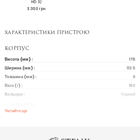
HD 3)
3 300 грн.
Характеристики пристрою
Корпус
Висота (мм) :
175
Ширина (мм) :
113.5
Товшина (мм) :
9
Вага (г) :
180
Кольори :
Чорний
Дисплей
Читайте ще
Діагональ екрану (дюйм) :
6
Вихід на ринок
Рік випуску :
2017