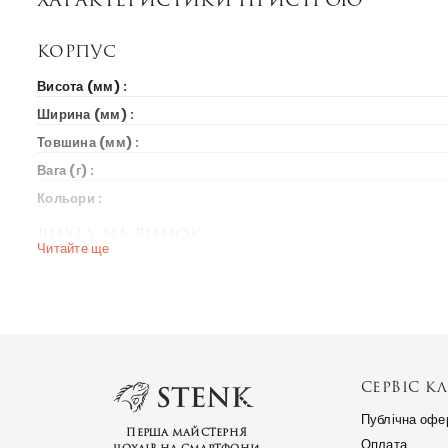
Корпус
Висота (мм) :
Ширина (мм) :
Товшина (мм) :
Вага (г) :
Кольори :
Вихід на ринок
Читайте ще
Рік випуску :
Ціна на старті продажів :
Ринки країн :
Платформа
СЕРВІС КЛ
ОС :
Публічна офе
Чіпсет :
Перша майстерня
Оплата
чохлів на смартфони