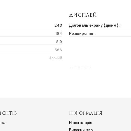
Дисплей
243
Діагональ екрану (дюйм) :
164
Розширення :
8.9
566
Чорний
Мережа
2022
3G Діапазон :
240 $
4G Діапазон :
Україна
Пам'ять
ІЄНТІВ
ІНФОРМАЦІЯ
Android 11
Вбудована :
рта
Наша історія
MediaTek Helio P60 (2.0 ГГц)
Виробництво