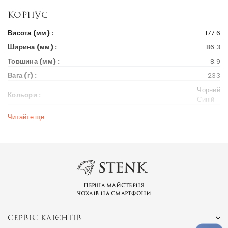
Корпус
Висота (мм) :
177.6
Ширина (мм) :
86.3
Товшина (мм) :
8.9
Вага (г) :
233
Чорний
Кольори :
Синій
Читайте ще
Дисплей
Діагональ екрану (дюйм) :
7.12
Вихід на ринок
Рік випуску :
2019
Ціна на старті продажів :
197 $
Перша майстерня
чохлів на смартфони
Бренд та модель
СЕРВІС КЛІЄНТІВ
Серія пристрою :
K