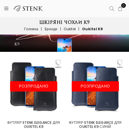
0
ШКІРЯНІ ЧОХЛИ K9
Головна
|
Бренди
|
Oukitel
|
Oukitel K9
РОЗПРОДАНО
РОЗПРОДАНО
ФУТЛЯР STENK ELEGANCE ДЛЯ
ФУТЛЯР STENK ELEGANCE ДЛЯ
OUKITEL K9
OUKITEL K9 СИНІЙ