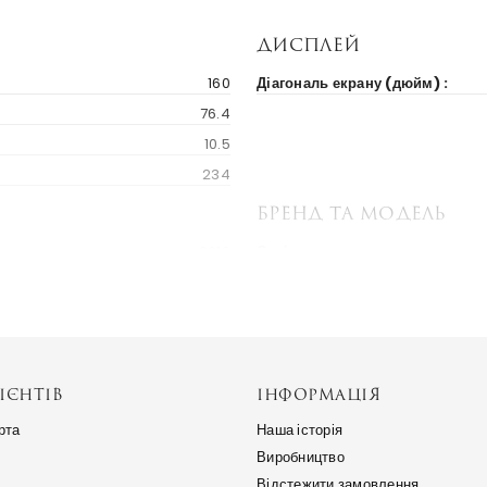
Дисплей
160
Діагональ екрану (дюйм) :
76.4
10.5
234
Бренд та модель
2018
Серія пристрою :
141 $
ІЄНТІВ
ІНФОРМАЦІЯ
рта
Наша історія
Виробництво
Відстежити замовлення