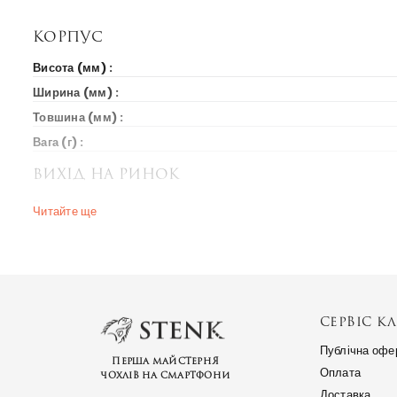
Корпус
Висота (мм) :
Ширина (мм) :
Товшина (мм) :
Вага (г) :
Вихід на ринок
Рік випуску :
Читайте ще
Ціна на старті продажів :
СЕРВІС КЛ
Публічна офе
Перша майстерня
Оплата
чохлів на смартфони
Доставка