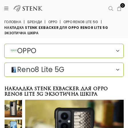
0
ГОЛОВНА
|
БРЕНДИ
|
OPPO
|
OPPO RENO8 LITE 5G
|
НАКЛАДКА STENK EXBACKER ДЛЯ OPPO RENO8 LITE 5G
ЭКЗОТИЧНА ШКІРА
OPPO
Reno8 Lite 5G
Накладка Stenk ExBacker для OPPO
Reno8 Lite 5G Экзотична шкіра