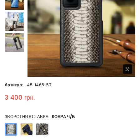
Артикул:
45-1465-57
3 400 грн.
Regular price
ЗВОРОТНЯ ВСТАВКА :
КОБРА Ч/Б