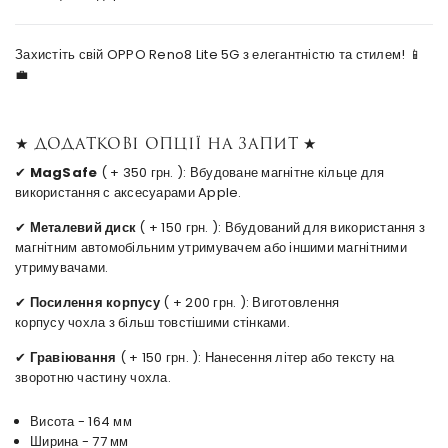
Захистіть свій OPPO Reno8 Lite 5G з елегантністю та стилем! 📱
💼
★ Додаткові опції на запит ★
✔
MagSafe
( + 350 грн. ): Вбудоване магнітне кільце для
використання с аксесуарами Apple.
✔
Металевий диск
( + 150 грн. ): Вбудований для використання з
магнітним автомобільним утримувачем або іншими магнітними
утримувачами.
✔
Посилення корпусу
( + 200 грн. ): Виготовлення
корпусу чохла з більш товстішими стінками.
✔
Гравіювання
( + 150 грн. ): Нанесення літер або тексту на
зворотню частину чохла.
Висота - 164 мм
Ширина - 77 мм