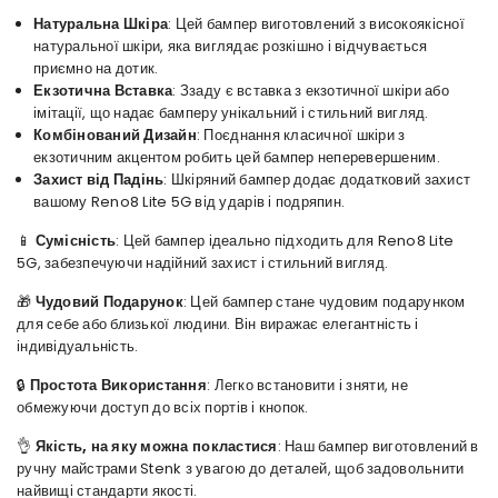
Натуральна Шкіра
: Цей бампер виготовлений з високоякісної
натуральної шкіри, яка виглядає розкішно і відчувається
приємно на дотик.
Екзотична Вставка
: Ззаду є вставка з екзотичної шкіри або
імітації, що надає бамперу унікальний і стильний вигляд.
Комбінований Дизайн
: Поєднання класичної шкіри з
екзотичним акцентом робить цей бампер неперевершеним.
Захист від Падінь
: Шкіряний бампер додає додатковий захист
вашому Reno8 Lite 5G від ударів і подряпин.
📱
Сумісність
: Цей бампер ідеально підходить для Reno8 Lite
5G, забезпечуючи надійний захист і стильний вигляд.
🎁
Чудовий Подарунок
: Цей бампер стане чудовим подарунком
для себе або близької людини. Він виражає елегантність і
індивідуальність.
🔒
Простота Використання
: Легко встановити і зняти, не
обмежуючи доступ до всіх портів і кнопок.
👌
Якість, на яку можна покластися
: Наш бампер виготовлений в
ручну майстрами Stenk з увагою до деталей, щоб задовольнити
найвищі стандарти якості.