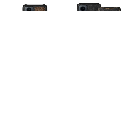
НАКЛАДКА STENK WOODBACKER
ЧОХОЛ КНИЖКА STENK PREMIUM
ДЛЯ OPPO RENO8 LITE 5G
ДЛЯ OPPO RENO8 LITE 5G
3 200 грн.
3 200 грн.
Перша майстерня
чохлів на смартфони