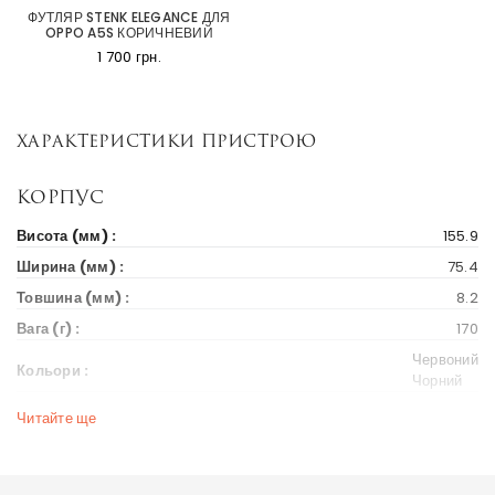
ФУТЛЯР STENK ELEGANCE ДЛЯ
OPPO A5S КОРИЧНЕВИЙ
1 700 грн.
Характеристики пристрою
Корпус
Висота (мм) :
155.9
Ширина (мм) :
75.4
Товшина (мм) :
8.2
Вага (г) :
170
Червоний
Кольори :
Чорний
Читайте ще
Дисплей
Діагональ екрану (дюйм) :
6.2