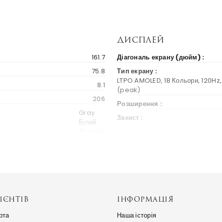
Дисплей
161.7
Діагональ екрану (дюйм) :
75.8
Тип екрану :
LTPO AMOLED, 1B Кольори, 120Hz, 
8.1
(peak)
206
Розширення :
Gray
Захист :
Білий
Зелений
Бренд та модель
2024
Альтернативні назви :
300 $
China
ІЄНТІВ
ІНФОРМАЦІЯ
Платформа
рта
Наша історія