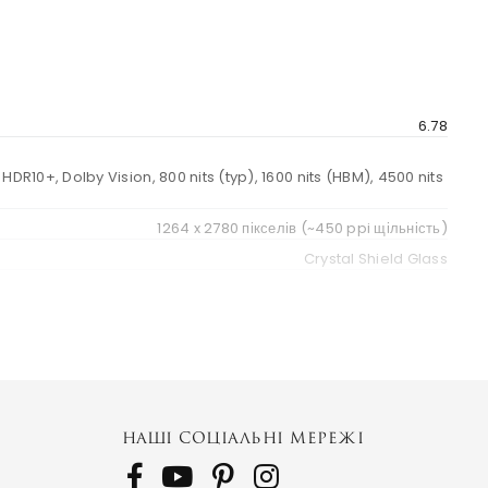
6.78
HDR10+, Dolby Vision, 800 nits (typ), 1600 nits (HBM), 4500 nits
1264 x 2780 пікселів (~450 ppi щільність)
Crystal Shield Glass
PKG110
НАШІ СОЦІАЛЬНІ МЕРЕЖІ