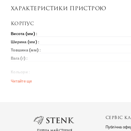
Характеристики пристрою
Корпус
Висота (мм) :
Ширина (мм) :
Товшина (мм) :
Вага (г) :
Кольори :
Читайте ще
Вихід на ринок
Рік випуску :
Ціна на старті продажів :
Ринки країн :
СЕРВІС КЛ
Мережа
Публічна офе
Перша майстерня