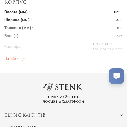
Корпус
Висота (мм) :
162.6
Ширина (мм) :
75.9
Товшина (мм) :
8.8
Вага (г) :
206
Haze Blue
Кольори :
McLaren Edition
Читайте ще
Дисплей
Діагональ екрану (дюйм) :
6.67
Вихід на ринок
Рік випуску :
2019
Ціна на старті продажів :
823 $
Перша майстерня
чохлів на смартфони
Європа
India
СЕРВІС КЛІЄНТІВ
Ринки країн :
china
Hong Kong
Україна