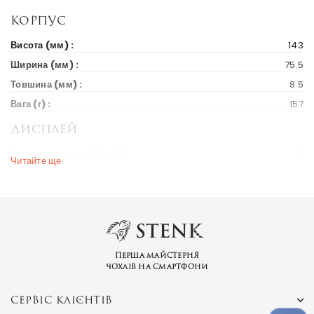
Корпус
Висота (мм) :
143
Ширина (мм) :
75.5
Товшина (мм) :
8.5
Вага (г) :
157
Дисплей
Діагональ екрану (дюйм) :
5
Читайте ще
Вихід на ринок
Рік випуску :
2015
Ціна на старті продажів :
30 $
Ринки країн :
Україна
Перша майстерня
чохлів на смартфони
СЕРВІС КЛІЄНТІВ