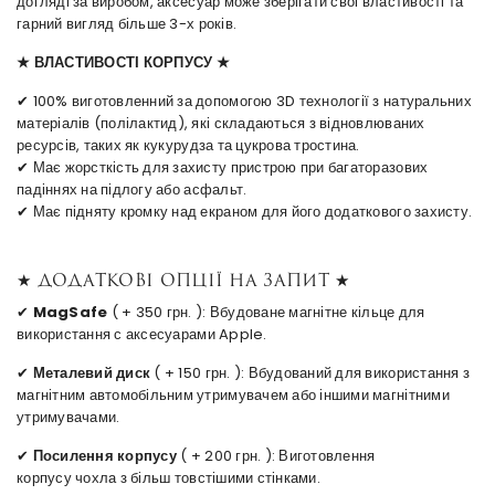
догляді за виробом, аксесуар може зберігати своі властивості та
гарний вигляд більше 3-х років.
★ ВЛАСТИВОСТІ КОРПУСУ ★
✔ 100% виготовленний за допомогою 3D технології з натуральних
матеріалів (полілактид), які складаються з відновлюваних
ресурсів, таких як кукурудза та цукрова тростина.
✔ Має жорсткість для захисту пристрою при багаторазових
падіннях на підлогу або асфальт.
✔ Має підняту кромку над екраном для його додаткового захисту.
★ Додаткові опції на запит ★
✔
MagSafe
( + 350 грн. ): Вбудоване магнітне кільце для
використання с аксесуарами Apple.
✔
Металевий диск
( + 150 грн. ): Вбудований для використання з
магнітним автомобільним утримувачем або іншими магнітними
утримувачами.
✔
Посилення корпусу
( + 200 грн. ): Виготовлення
корпусу чохла з більш товстішими стінками.