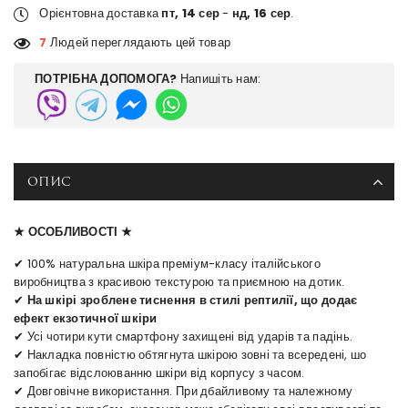
Орієнтовна доставка
пт, 14 сер
-
нд, 16 сер
.
7
Людей переглядають цей товар
ПОТРІБНА ДОПОМОГА?
Напишіть нам:
ОПИС
★ ОСОБЛИВОСТІ ★
✔ 100% натуральна шкіра преміум-класу італійського
виробництва з красивою текстурою та приємною на дотик.
✔
На шкірі зроблене тиснення в стилі рептилії, що додає
ефект екзотичної шкіри
✔ Усі чотири кути смартфону захищені від ударів та падінь.
✔ Накладка повністю обтягнута шкірою зовні та всередені, шо
запобігає відслоюванню шкіри від корпусу з часом.
✔ Довговічне використання. При дбайливому та належному