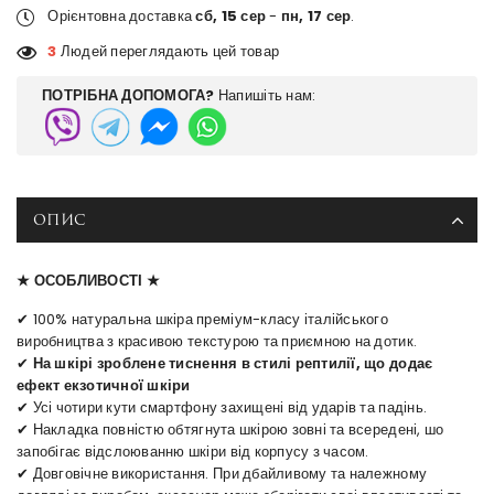
Орієнтовна доставка
сб, 15 сер
-
пн, 17 сер
.
3
Людей переглядають цей товар
ПОТРІБНА ДОПОМОГА?
Напишіть нам:
ОПИС
★ ОСОБЛИВОСТІ ★
✔ 100% натуральна шкіра преміум-класу італійського
виробництва з красивою текстурою та приємною на дотик.
✔
На шкірі зроблене тиснення в стилі рептилії, що додає
ефект екзотичної шкіри
✔ Усі чотири кути смартфону захищені від ударів та падінь.
✔ Накладка повністю обтягнута шкірою зовні та всередені, шо
запобігає відслоюванню шкіри від корпусу з часом.
✔ Довговічне використання. При дбайливому та належному