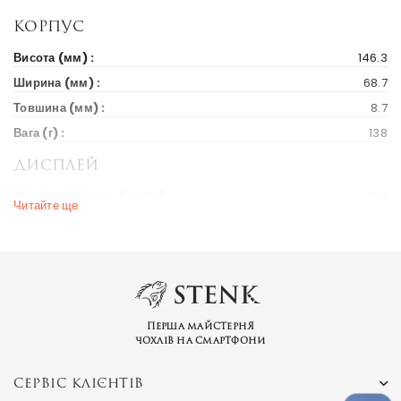
Корпус
Висота (мм) :
146.3
Ширина (мм) :
68.7
Товшина (мм) :
8.7
Вага (г) :
138
Дисплей
Діагональ екрану (дюйм) :
5.2
Читайте ще
Вихід на ринок
Рік випуску :
2018
Ціна на старті продажів :
112 $
Ринки країн :
Україна
Перша майстерня
чохлів на смартфони
СЕРВІС КЛІЄНТІВ