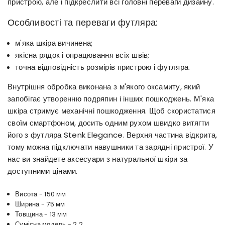
пристрою, але і підкреслити всі головні переваги дизайну.
Особливості та переваги футляра:
м'яка шкіра вичинена;
якісна рядок і опрацювання всіх швів;
точна відповідність розмірів пристрою і футляра.
Внутрішня обробка виконана з м'якого оксамиту, який
запобігає утворенню подряпин і інших пошкоджень. М'яка
шкіра стримує механічні пошкодження. Щоб скористатися
своїм смартфоном, досить одним рухом швидко витягти
його з футляра Stenk Elegance. Верхня частина відкрита,
тому можна підключати навушники та зарядні пристрої. У
нас ви знайдете аксесуари з натуральної шкіри за
доступними цінами.
Висота - 150 мм
Ширина - 75 мм
Товщина - 13 мм
Сумісна модель - 2.2