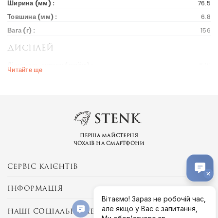
Ширина (мм) :
76.5
Товшина (мм) :
6.8
Вага (г) :
156
Дисплей
Діагональ екрану (дюйм) :
6.01
Читайте ще
Вихід на ринок
Рік випуску :
2018
Ціна на старті продажів :
278 $
Ринки країн :
Україна
Перша майстерня
чохлів на смартфони
Бренд та модель
Серія пристрою :
Moto Z
СЕРВІС КЛІЄНТІВ
ІНФОРМАЦІЯ
НАШІ СОЦІАЛЬНІ МЕРЕЖІ