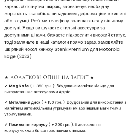
каркас, обтягнутий шкірою, забезпечує необхідну
жорсткість і запобігає випадковим деформаціям в кишені
або в сумці. Роз'єми телефону залишаються у вільному
доступі. Якщо ви шукаєте стильні аксесуари за
доступними цінами, бажаєте підкреслити високий статус,
тоді загляньте в наші каталоги прямо зараз, замовляйте
шкіряний чохол книжку Stenk Premium для Motorola
Edge (2023)
★ Додаткові опції на запит ★
✔
MagSafe
( + 350 грн. ): Вбудоване магнітне кільце для
використання с аксесуарами Apple.
✔
Металевий диск
( + 150 грн. ): Вбудований для використання з
магнітним автомобільним утримувачем або іншими магнітними
утримувачами.
✔
Посилення корпусу
( + 200 грн. ): Виготовлення
корпусу чохла з більш товстішими стінками.