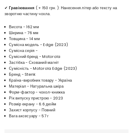
✔
Гравіювання
( + 150 грн. ): Нанесення літер або тексту на
зворотню частину чохла.
Висота - 162 мм
Ширина - 76 мм
Товщина - 14 мм
Сумісна модель - Edge (2023)
Сумісна серія -
Сумісний бренд - Motorola
Застібка - Схований магніт
Сумісність - Motorola Edge (2023)
Бренд - Stenk
Країна-виробник товару - Україна
Матеріал - Натуральна шкіра
Форм-фактор - чохол-книжка
Рік випуску пристрою - 2023
Розмір екрану - 6.6 дюйм
Захист корпусу - Повний
Вага аксесуару - 57 г