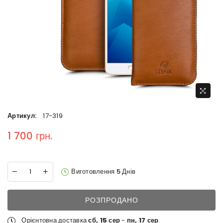
Артикул:
17-319
1 700 грн.
Regular price
Виготовлення 5 Днів
РОЗПРОДАНО
Орієнтовна доставка
сб, 15 сер
-
пн, 17 сер
.