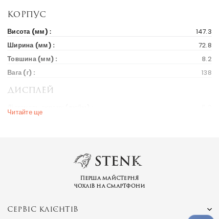
Корпус
Висота (мм) :
147.3
Ширина (мм) :
72.8
Товшина (мм) :
8.2
Вага (г) :
138
Дисплей
Діагональ екрану (дюйм) :
5.2
Читайте ще
Вихід на ринок
Рік випуску :
2016
Ціна на старті продажів :
104 $
Ринки країн :
Україна
Перша майстерня
чохлів на смартфони
СЕРВІС КЛІЄНТІВ