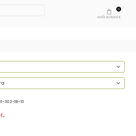
0
МІЙ КОШИК
ra
01-302-18-10
н.