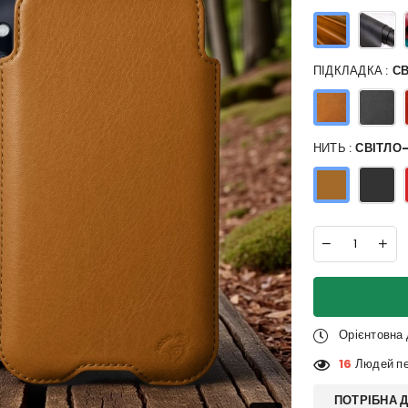
ПІДКЛАДКА :
С
НИТЬ :
СВІТЛО
Орієнтовна
16
Людей пе
ПОТРІБНА 