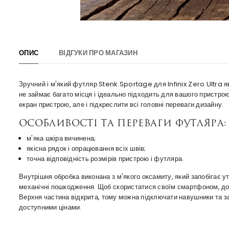
ОПИС
ВІДГУКИ ПРО МАГАЗИН
Зручний і м'який футляр Stenk Sportage для Infinix Zero Ultra я
не займає багато місця і ідеально підходить для вашого пристрою
екран пристрою, але і підкреслити всі головні переваги дизайну.
Особливості та переваги футляра:
м'яка шкіра вичинена;
якісна рядок і опрацювання всіх швів;
точна відповідність розмірів пристрою і футляра.
Внутрішня обробка виконана з м'якого оксамиту, який запобігає 
механічні пошкодження. Щоб скористатися своїм смартфоном, до
Верхня частина відкрита, тому можна підключати навушники та зар
доступними цінами.