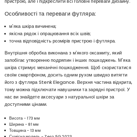
пристрою, але і підкреслити всі головні переваги дизайну.
Особливості та переваги футляра:
м'яка шкіра вичинена;
якісна рядок і опрацювання всіх швів;
точна відповідність розмірів пристрою і футляра.
Внутрішня обробка виконана з м'якого оксамиту, який
запобігає утворенню подряпин і інших пошкоджень. М'яка
шкіра стримує механічні пошкодження. Щоб скористатися
своїм смартфоном, досить одним рухом швидко витягти
його з футляра Stenk Elegance. Верхня частина відкрита,
тому можна підключати навушники та зарядні пристрої. У
нас ви знайдете аксесуари з натуральної шкіри за
доступними цінами.
Висота - 173 мм
Ширина - 81 мм
Товщина - 13 мм
Сумісна модель - Zero 5G 2023