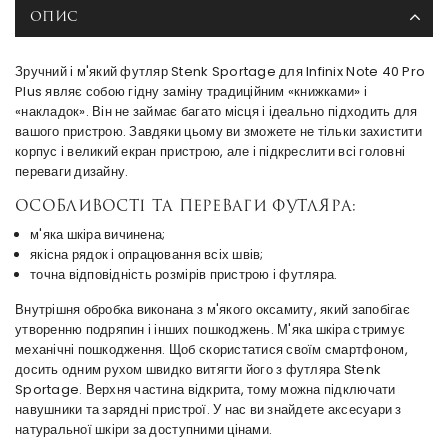
ОПИС
Зручний і м'який футляр Stenk Sportage для Infinix Note 40 Pro
Plus являє собою гідну заміну традиційним «книжками» і
«накладок». Він не займає багато місця і ідеально підходить для
вашого пристрою. Завдяки цьому ви зможете не тільки захистити
корпус і великий екран пристрою, але і підкреслити всі головні
переваги дизайну.
Особливості та переваги футляра:
м'яка шкіра вичинена;
якісна рядок і опрацювання всіх швів;
точна відповідність розмірів пристрою і футляра.
Внутрішня обробка виконана з м'якого оксамиту, який запобігає
утворенню подряпин і інших пошкоджень. М'яка шкіра стримує
механічні пошкодження. Щоб скористатися своїм смартфоном,
досить одним рухом швидко витягти його з футляра Stenk
Sportage. Верхня частина відкрита, тому можна підключати
навушники та зарядні пристрої. У нас ви знайдете аксесуари з
натуральної шкіри за доступними цінами.