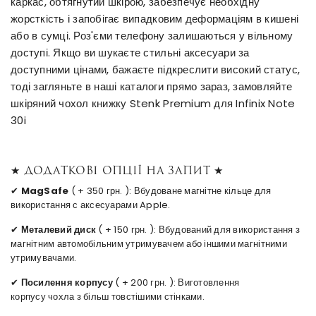
каркас, обтягнутий шкірою, забезпечує необхідну
жорсткість і запобігає випадковим деформаціям в кишені
або в сумці. Роз'єми телефону залишаються у вільному
доступі. Якщо ви шукаєте стильні аксесуари за
доступними цінами, бажаєте підкреслити високий статус,
тоді загляньте в наші каталоги прямо зараз, замовляйте
шкіряний чохол книжку Stenk Premium для Infinix Note
30i
★ Додаткові опції на запит ★
✔
MagSafe
( + 350 грн. ): Вбудоване магнітне кільце для
використання с аксесуарами Apple.
✔
Металевий диск
( + 150 грн. ): Вбудований для використання з
магнітним автомобільним утримувачем або іншими магнітними
утримувачами.
✔
Посилення корпусу
( + 200 грн. ): Виготовлення
корпусу чохла з більш товстішими стінками.