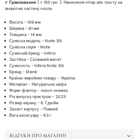
✔
Гравіювання
( + 150 грн. ): Нанесення літер або тексту на
зворотню частину чохла.
Висота - 169 мм
Ширина - 81 мм
Товщина - 14 мм
Сумісна модель - Note 30i
Сумісна серія - Note
Сумісний бренд - Infinix
Застібка - Схований магніт
Сумісність - Infinix Note 30i
Бренд - Stenk
Країна-виробник товару - Україна
Матеріал - Натуральна шкіра
Форм-фактор - чохол-книжка
Рік випуску пристрою - 2023
Розмір екрану - 6.7 дюйм
Захист корпусу - Повний
Вага аксесуару - 63 г
ВІДГУКИ ПРО МАГАЗИН