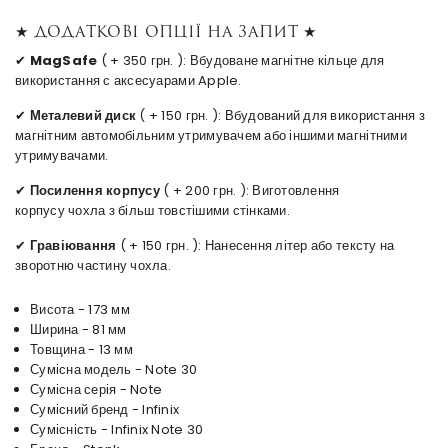
★ Додаткові опції на запит ★
✔
MagSafe
( + 350 грн. ): Вбудоване магнітне кільце для
використання с аксесуарами Apple.
✔
Металевий диск
( + 150 грн. ): Вбудований для використання з
магнітним автомобільним утримувачем або іншими магнітними
утримувачами.
✔
Посилення корпусу
( + 200 грн. ): Виготовлення
корпусу чохла з більш товстішими стінками.
✔
Гравіювання
( + 150 грн. ): Нанесення літер або тексту на
зворотню частину чохла.
Висота - 173 мм
Ширина - 81 мм
Товщина - 13 мм
Сумісна модель - Note 30
Сумісна серія - Note
Сумісний бренд - Infinix
Сумісність - Infinix Note 30